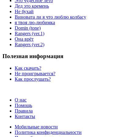
Это чудесное лето
Дед это кремень
Не бухай
Виновата ли я что люблю колбасу
я твоя лю-любимка
Domin (tone)
Rangers (ver.1)
Она врёт
Rangers (ver.2)
Полезная информация
Как скачать?
Не проигрывается?
Как прослушать?
О нас
Помощь
Правила
Контакты
Мобильные новости
Политика конфиденциальности