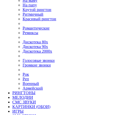
На маму
На папу
Крутой рингтон
Ритмичный
Красивый рингтон
Романтические
Ремиксы
Дискотека 80х
Дискотека 90х
Дискотека 2000х
Голосовые звонки
Громкие звонки
Рок
Реп
Военный
Армейский
РИНГТОНЫ
МЕЛОДИИ
СМС ЗВУКИ
КАРТИНКИ (ОБОИ)
ИГРЫ