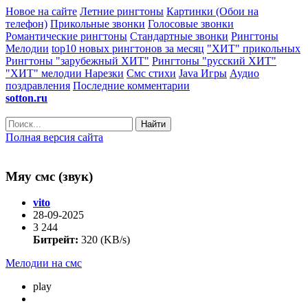
Новое на сайте
Летние рингтоны
Картинки (Обои на
телефон)
Прикольные звонки
Голосовые звонки
Романтические рингтоны
Стандартные звонки
Рингтоны
Мелодии
top10 новых рингтонов за месяц
"ХИТ" прикольных
Рингтоны "зарубежный ХИТ"
Рингтоны "русский ХИТ"
"ХИТ" мелодии
Нарезки
Смс стихи
Java Игры
Аудио
поздравления
Последние комментарии
sotton.ru
Найти
Полная версия сайта
Мяу смс (звук)
vito
28-09-2025
3 244
Битрейт:
320 (KB/s)
Мелодии на смс
play