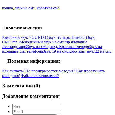
кошка
,
звук на смс
,
короткая смс
Похожие мелодии
Классный звук SOUND3 (звук из игры Пинбол)
Звук
СМС.mp3
Мелодичный звук на смс.mp3
Рычание
Леопарда.mp3
Звук на смс (sms). Красивая мелодя
Звук на
входящее смс телефона
Звук 19 на смс
Короткий звук 22 на смс
Полезная информация:
Как скачать?
Не проигрывается мелодия?
Как прослушать
мелодию?
Файл не скачивается?
Комментарии (0)
Добавление комментария