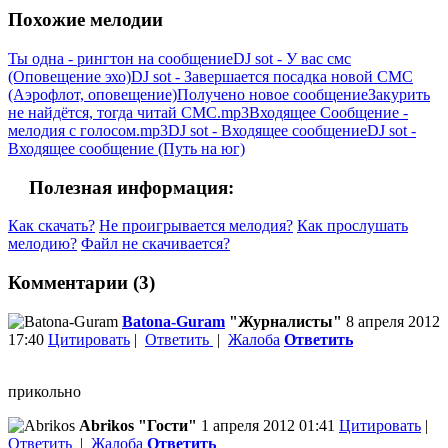
Похожие мелодии
Ты одна - рингтон на сообщение
DJ sot - У вас смс
(Оповещение эхо)
DJ sot - Завершается посадка новой СМС
(Аэрофлот, оповещение)
Получено новое сообщение
Закурить
не найдётся, тогда читай СМС.mp3
Входящее Сообщение -
мелодия с голосом.mp3
DJ sot - Входящее сообщение
DJ sot -
Входящее сообщение (Путь на юг)
Полезная информация:
Как скачать?
Не проигрывается мелодия?
Как прослушать
мелодию?
Файл не скачивается?
Комментарии (3)
Batona-Guram
"Журналисты"
8 апреля 2012
17:40
Цитировать
|
Ответить
|
Жалоба
Ответить
прикольно
Abrikos "Гости"
1 апреля 2012 01:41
Цитировать
|
Ответить
|
Жалоба
Ответить