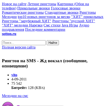
Новое на сайте
Летние рингтоны
Картинки (Обои на
телефон)
Прикольные звонки
Голосовые звонки
Романтические рингтоны
Стандартные звонки
Рингтоны
Мелодии
top10 новых рингтонов за месяц
"ХИТ" прикольных
Рингтоны "зарубежный ХИТ"
Рингтоны "русский ХИТ"
"ХИТ" мелодии
Нарезки
Смс стихи
Java Игры
Аудио
поздравления
Последние комментарии
sotton.ru
Найти
Полная версия сайта
Рингтон на SMS - Жд вокзал (сообщение,
оповещение)
vito
4-09-2011
75 542
Битрейт:
128 (KB/s)
Мелодии на смс