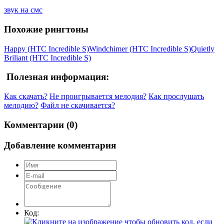
звук на смс
Похожие рингтоны
Happy (HTC Incredible S)
Windchimer (HTC Incredible S)
Quietly
Briliant (HTC Incredible S)
Полезная информация:
Как скачать?
Не проигрывается мелодия?
Как прослушать
мелодию?
Файл не скачивается?
Комментарии (0)
Добавление комментария
Код: