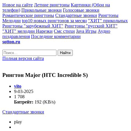
Новое на сайте
Летние рингтоны
Картинки (Обои на
телефон)
Прикольные звонки
Голосовые звонки
Романтические рингтоны
Стандартные звонки
Рингтоны
Мелодии
top10 новых рингтонов за месяц
"ХИТ" прикольных
Рингтоны "зарубежный ХИТ"
Рингтоны "русский ХИТ"
"ХИТ" мелодии
Нарезки
Смс стихи
Java Игры
Аудио
поздравления
Последние комментарии
sotton.ru
Найти
Полная версия сайта
Рингтон Major (HTC Incredible S)
vito
9-03-2025
1 708
Битрейт:
192 (KB/s)
Стандартные звонки
play