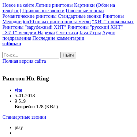
Новое на сайте
Летние рингтоны
Картинки (Обои на
телефон)
Прикольные звонки
Голосовые звонки
Романтические рингтоны
Стандартные звонки
Рингтоны
Мелодии
top10 новых рингтонов за месяц
"ХИТ" прикольных
Рингтоны "зарубежный ХИТ"
Рингтоны "русский ХИТ"
"ХИТ" мелодии
Нарезки
Смс стихи
Java Игры
Аудио
поздравления
Последние комментарии
sotton.ru
Найти
Полная версия сайта
Рингтон Htc Ring
vito
5-01-2018
9 519
Битрейт:
128 (KB/s)
Стандартные звонки
play