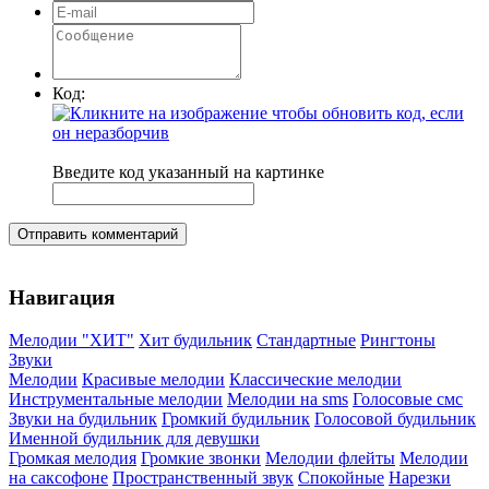
Код:
Введите код указанный на картинке
Отправить комментарий
Навигация
Мелодии "ХИТ"
Хит будильник
Стандартные
Рингтоны
Звуки
Мелодии
Красивые мелодии
Классические мелодии
Инструментальные мелодии
Мелодии на sms
Голосовые смс
Звуки на будильник
Громкий будильник
Голосовой будильник
Именной будильник для девушки
Громкая мелодия
Громкие звонки
Мелодии флейты
Мелодии
на саксофоне
Пространственный звук
Спокойные
Нарезки