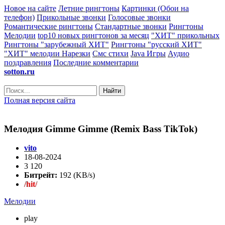
Новое на сайте
Летние рингтоны
Картинки (Обои на
телефон)
Прикольные звонки
Голосовые звонки
Романтические рингтоны
Стандартные звонки
Рингтоны
Мелодии
top10 новых рингтонов за месяц
"ХИТ" прикольных
Рингтоны "зарубежный ХИТ"
Рингтоны "русский ХИТ"
"ХИТ" мелодии
Нарезки
Смс стихи
Java Игры
Аудио
поздравления
Последние комментарии
sotton.ru
Найти
Полная версия сайта
Мелодия Gimme Gimme (Remix Bass TikTok)
vito
18-08-2024
3 120
Битрейт:
192 (KB/s)
/hit/
Мелодии
play