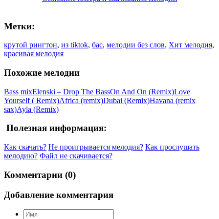
Метки:
крутой рингтон
,
из tiktok
,
бас
,
мелодии без слов
,
Хит мелодия
,
красивая мелодия
Похожие мелодии
Bass mix
Elenski – Drop The Bass
On And On (Remix)
Love
Yourself ( Remix)
Africa (remix)
Dubai (Remix)
Havana (remix
sax)
Ayla (Remix)
Полезная информация:
Как скачать?
Не проигрывается мелодия?
Как прослушать
мелодию?
Файл не скачивается?
Комментарии (0)
Добавление комментария