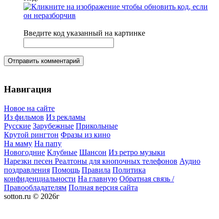
Введите код указанный на картинке
Отправить комментарий
Навигация
Новое на сайте
Из фильмов
Из рекламы
Русские
Зарубежные
Прикольные
Крутой рингтон
Фразы из кино
На маму
На папу
Новогодние
Клубные
Шансон
Из ретро музыки
Нарезки песен
Реалтоны для кнопочных телефонов
Аудио
поздравления
Помощь
Правила
Политика
конфиденциальности
На главную
Обратная связь /
Правообладателям
Полная версия сайта
sotton.ru © 2026г