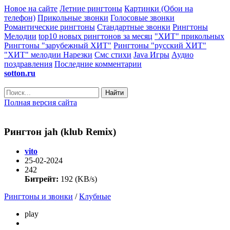
Новое на сайте
Летние рингтоны
Картинки (Обои на
телефон)
Прикольные звонки
Голосовые звонки
Романтические рингтоны
Стандартные звонки
Рингтоны
Мелодии
top10 новых рингтонов за месяц
"ХИТ" прикольных
Рингтоны "зарубежный ХИТ"
Рингтоны "русский ХИТ"
"ХИТ" мелодии
Нарезки
Смс стихи
Java Игры
Аудио
поздравления
Последние комментарии
sotton.ru
Найти
Полная версия сайта
Рингтон jah (klub Remix)
vito
25-02-2024
242
Битрейт:
192 (KB/s)
Рингтоны и звонки
/
Клубные
play