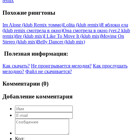
remix
Похожие рингтоны
Im Alone (klub Remix томмо)
Lolita (klub remix)
Я яблоки ела
(klub remix смотрела в окно)
Она смотрела в окно (ver.2 klub
remix)
fire (klub mix)
I Like To Move It (klub mix)
Moving On
Stereo (klub mix)
Belly Dancer (klub mix)
Полезная информация:
Как скачать?
Не проигрывается мелодия?
Как прослушать
мелодию?
Файл не скачивается?
Комментарии (0)
Добавление комментария
Код: