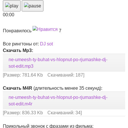
00:00
Понравилось
7
Все рингтоны от:
DJ sot
Скачать Mp3:
ne-umeesh-ty-buhat-vs-hlopnut-po-rjumashke-dj-
sot-edit.mp3
[Размер: 781.64 Kb Скачиваний: 187]
Скачать M4R
(длительность менее 35 секунд):
ne-umeesh-ty-buhat-vs-hlopnut-po-rjumashke-dj-
sot-edit.m4r
[Размер: 836.33 Kb Скачиваний: 34]
Прикольный звонок с фразами из фильма: