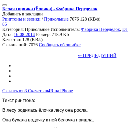
Белая горячка (Ёлочка) - Фабрика Переделок
Добавить в закладки
Рингтоны и звонки
/
Прикольные
7076
128 (KB/s)
85
Категория: Прикольные
Испольнитель:
Фабрика Переделок
,
DJ 
Дата:
16-08-2014
Размер: 718.9 Kb
Качество: 128 (KB/s)
Скачиваний: 7076
Сообщить об ошибке
⇐ ПРЕДЫДУЩИЙ
Скачать mp3
Скачать m4R на iPhone
Текст рингтона:
В лесу родилась ёлочка лесу она росла,
Она бухала водочку к ней белочка пришла,