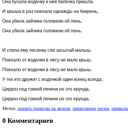
Она бухала водочку к ней белочка пришла.
И крыша в раз поехала однажды на бикрень,
Она убила зайчика головкою об пень,
Она убила зайчика головкою об пень.
И спела ему песенку спи засыпай малыш,
Поехало от водочки в лесу не мало крыш,
Поехало от водочки в лесу не мало крыш.
У тех кто дружит с водочкой один конец всегда,
Цирроз под говкой печени но это ерунда,
Цирроз под говкой печени но это ерунда.
Метки:
скачать приколы на звонок
,
прикольные песни
,
приколы
0 Комментариев