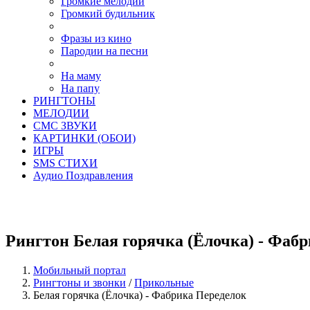
Громкие мелодии
Громкий будильник
Фразы из кино
Пародии на песни
На маму
На папу
РИНГТОНЫ
МЕЛОДИИ
СМС ЗВУКИ
КАРТИНКИ (ОБОИ)
ИГРЫ
SMS СТИХИ
Аудио Поздравления
Рингтон Белая горячка (Ёлочка) - Фаб
Мобильный портал
Рингтоны и звонки
/
Прикольные
Белая горячка (Ёлочка) - Фабрика Переделок