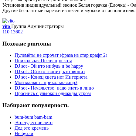
Установив индивидуальный звонок Белая горячка (Ёлочка) - Фа
Другие бесплатные нарезки из песен и музыки от исполнителя
vito
Группа Администраторы
110
13602
Похожие ринтоны
Пулемёты не строчат (фраза из стар крафт 2)
Прикольная Песня про кота
DJ sot - Эй кто нибудь и be happy
DJ sot - Ой кто звонит, кто звонит
DJ sot - Конец света нет Интернета
Мой малыш - прикольная.mp3
DJ sot - Начальство, надо знать в лицо
Проснись с улыбкой однажды утром
Набирают популярность
bum-bum bam-bam
Это чудесное лето
Дед это кремень
Не бухай