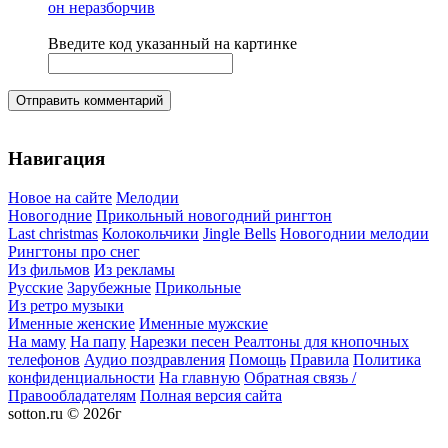
Введите код указанный на картинке
Отправить комментарий
Навигация
Новое на сайте
Мелодии
Новогодние
Прикольный новогодний рингтон
Last christmas
Колокольчики
Jingle Bells
Новогоднии мелодии
Рингтоны про снег
Из фильмов
Из рекламы
Русские
Зарубежные
Прикольные
Из ретро музыки
Именные женские
Именные мужские
На маму
На папу
Нарезки песен
Реалтоны для кнопочных
телефонов
Аудио поздравления
Помощь
Правила
Политика
конфиденциальности
На главную
Обратная связь /
Правообладателям
Полная версия сайта
sotton.ru © 2026г