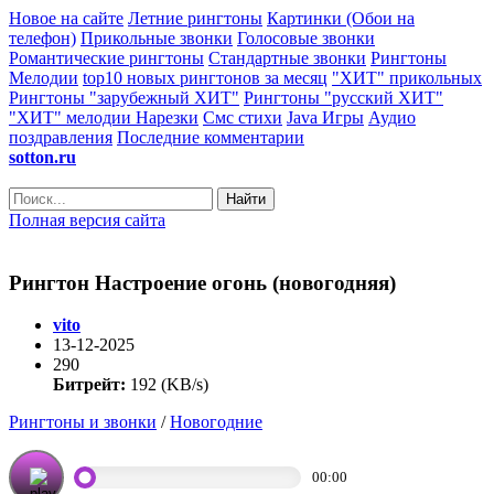
Новое на сайте
Летние рингтоны
Картинки (Обои на
телефон)
Прикольные звонки
Голосовые звонки
Романтические рингтоны
Стандартные звонки
Рингтоны
Мелодии
top10 новых рингтонов за месяц
"ХИТ" прикольных
Рингтоны "зарубежный ХИТ"
Рингтоны "русский ХИТ"
"ХИТ" мелодии
Нарезки
Смс стихи
Java Игры
Аудио
поздравления
Последние комментарии
sotton.ru
Найти
Полная версия сайта
Рингтон Настроение огонь (новогодняя)
vito
13-12-2025
290
Битрейт:
192 (KB/s)
Рингтоны и звонки
/
Новогодние
00:00