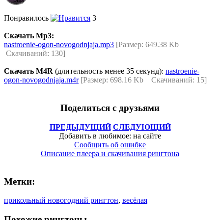
Понравилось
3
Скачать Mp3:
nastroenie-ogon-novogodnjaja.mp3
[Размер: 649.38 Kb
Скачиваний: 130]
Скачать M4R
(длительность менее 35 секунд):
nastroenie-
ogon-novogodnjaja.m4r
[Размер: 698.16 Kb Скачиваний: 15]
Поделиться с друзьями
ПРЕДЫДУЩИЙ
СЛЕДУЮЩИЙ
Добавить в любимое: на сайте
Сообщить об ошибке
Описание плеера и скачивания рингтона
Метки:
прикольный новогодний рингтон
,
весёлая
Похожие рингтоны