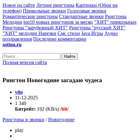
Новое на сайте
Летние рингтоны
Картинки (Обои на
телефон)
Прикольные звонки
Голосовые звонки
Романтические рингтоны
Стандартные звонки
Рингтоны
Мелодии
top10 новых рингтонов за месяц
"ХИТ" прикольных
Рингтоны "зарубежный ХИТ"
Рингтоны "русский ХИТ"
"ХИТ" мелодии
Нарезки
Смс стихи
Java Игры
Аудио
поздравления
Последние комментарии
sotton.ru
Найти
Полная версия сайта
Рингтон Новогодние загадаю чудеса
vito
11-12-2025
1 340
Битрейт:
192 (KB/s)
/hit/
Рингтоны и звонки
/
Новогодние
play