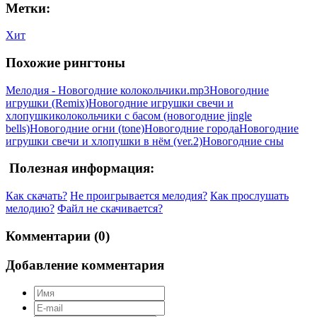
Метки:
Хит
Похожие рингтоны
Мелодия - Новогодние колокольчики.mp3
Новогодние
игрушки (Remix)
Новогодние игрушки свечи и
хлопушки
колокольчики с басом (новогодние jingle
bells)
Новогодние огни (tone)
Новогодние города
Новогодние
игрушки свечи и хлопушки в нём (ver.2)
Новогодние сны
Полезная информация:
Как скачать?
Не проигрывается мелодия?
Как прослушать
мелодию?
Файл не скачивается?
Комментарии (0)
Добавление комментария