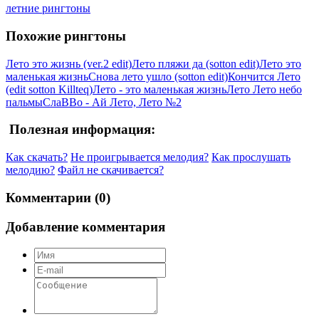
летние рингтоны
Похожие рингтоны
Лето это жизнь (ver.2 edit)
Лето пляжи да (sotton edit)
Лето это
маленькая жизнь
Снова лето ушло (sotton edit)
Кончится Лето
(edit sotton Killteq)
Лето - это маленькая жизнь
Лето Лето небо
пальмы
СлаВВо - Ай Лето, Лето №2
Полезная информация:
Как скачать?
Не проигрывается мелодия?
Как прослушать
мелодию?
Файл не скачивается?
Комментарии (0)
Добавление комментария