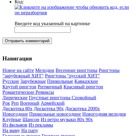
Код:
Введите код указанный на картинке
Отправить комментарий
Навигация
Новое на сайте
Мелодии
Весенние рингтоны
Рингтоны
"зарубежный ХИТ"
Рингтоны "русский ХИТ"
Русские
Зарубежные
Прикольные
Кавказские
Крутой рингтон
Ритмичный
Красивый рингтон
Романтические
Ремиксы
Лирические
Грустные рингтоны
Спокойный
Рок
Реп
Военный
Армейский
Дискотека 80х
Дискотека 90х
Дискотека 2000х
Новогодние
Прикольные новогодние
Новогодняя мелодия
Клубные
Шансон
Из ретро музыки 80х 90х
Из фильмов
Из рекламы
На маму
На папу
Голосовые звонки
Громкие звонки