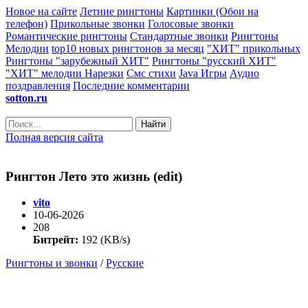
Новое на сайте
Летние рингтоны
Картинки (Обои на
телефон)
Прикольные звонки
Голосовые звонки
Романтические рингтоны
Стандартные звонки
Рингтоны
Мелодии
top10 новых рингтонов за месяц
"ХИТ" прикольных
Рингтоны "зарубежный ХИТ"
Рингтоны "русский ХИТ"
"ХИТ" мелодии
Нарезки
Смс стихи
Java Игры
Аудио
поздравления
Последние комментарии
sotton.ru
Найти
Полная версия сайта
Рингтон Лето это жизнь (edit)
vito
10-06-2026
208
Битрейт:
192 (KB/s)
Рингтоны и звонки
/
Русские