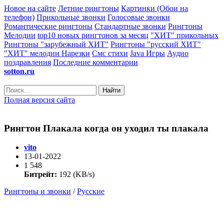
Новое на сайте
Летние рингтоны
Картинки (Обои на
телефон)
Прикольные звонки
Голосовые звонки
Романтические рингтоны
Стандартные звонки
Рингтоны
Мелодии
top10 новых рингтонов за месяц
"ХИТ" прикольных
Рингтоны "зарубежный ХИТ"
Рингтоны "русский ХИТ"
"ХИТ" мелодии
Нарезки
Смс стихи
Java Игры
Аудио
поздравления
Последние комментарии
sotton.ru
Найти
Полная версия сайта
Рингтон Плакала когда он уходил ты плакала
vito
13-01-2022
1 548
Битрейт:
192 (KB/s)
Рингтоны и звонки
/
Русские