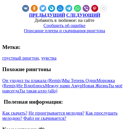
ПРЕДЫДУЩИЙ
СЛЕДУЮЩИЙ
Добавить в любимое: на сайте
Сообщить об ошибке
Описание плеера и скачивания рингтона
Метки:
грустный рингтон
,
чувства
Похожие рингтоны
Он уходил ты плакала (Remix)
Мы Теперь Одни
Морожка
(Remix)
Не Влюблюсь
Между нами Амур
Новая Жизнь
Ты моё
навсегда
Ты такая алло (allo)
Полезная информация:
Как скачать?
Не проигрывается мелодия?
Как прослушать
мелодию?
Файл не скачивается?