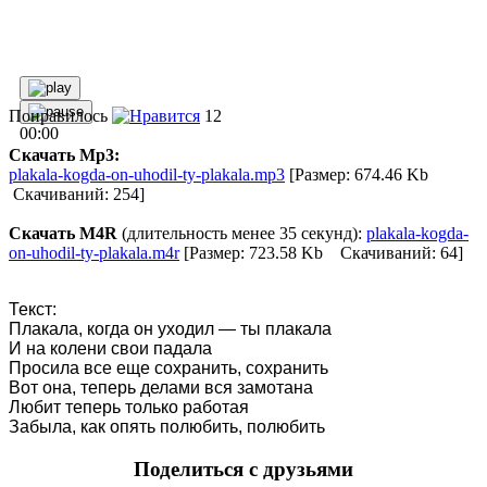
Понравилось
12
00:00
Скачать Mp3:
plakala-kogda-on-uhodil-ty-plakala.mp3
[Размер: 674.46 Kb
Скачиваний: 254]
Скачать M4R
(длительность менее 35 секунд):
plakala-kogda-
on-uhodil-ty-plakala.m4r
[Размер: 723.58 Kb Скачиваний: 64]
Текст:
Плакала, когда он уходил — ты плакала
И на колени свои падала
Просила все еще сохранить, сохранить
Вот она, теперь делами вся замотана
Любит теперь только работая
Забыла, как опять полюбить, полюбить
Поделиться с друзьями