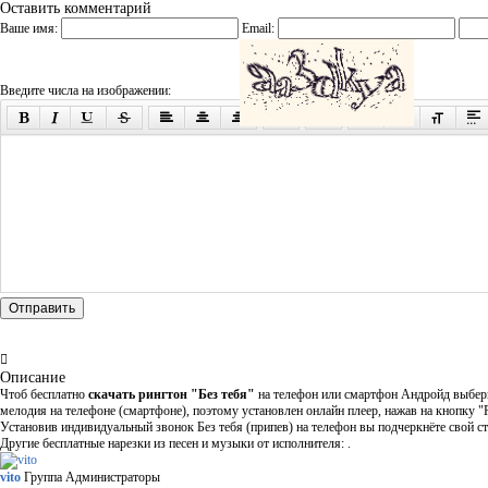
Оставить комментарий
Ваше имя:
Email:
Введите числа на изображении:
Отправить
Описание
Чтоб бесплатно
скачать рингтон "Без тебя"
на телефон или смартфон Андройд выберит
мелодия на телефоне (смартфоне), поэтому установлен онлайн плеер, нажав на кнопку "
Установив индивидуальный звонок Без тебя (припев) на телефон вы подчеркнёте свой ст
Другие бесплатные нарезки из песен и музыки от исполнителя: .
vito
Группа Администраторы