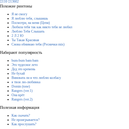
110
13602
Похожие ринтоны
Я не смогу
Я люблю тебя, слышишь
Посмотри, на меня (Цепи)
Любила тебя так как никто тебя не любил
Люблю Тебя Слышать
2 Л 2 Ю
Ты Такая Красивая
Снова обнимаю тебя (Реснички mix)
Набирают популярность
bum-bum bam-bam
Это чудесное лето
Дед это кремень
Не бухай
Виновата ли я что люблю колбасу
я твоя лю-любимка
Domin (tone)
Rangers (ver.1)
Она врёт
Rangers (ver.2)
Полезная информация
Как скачать?
Не проигрывается?
Как прослушать?