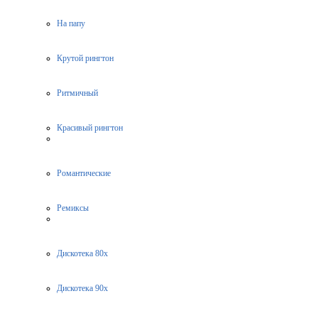
На папу
Крутой рингтон
Ритмичный
Красивый рингтон
Романтические
Ремиксы
Дискотека 80х
Дискотека 90х