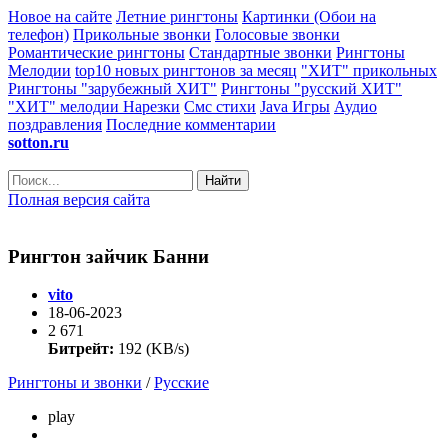
Новое на сайте
Летние рингтоны
Картинки (Обои на
телефон)
Прикольные звонки
Голосовые звонки
Романтические рингтоны
Стандартные звонки
Рингтоны
Мелодии
top10 новых рингтонов за месяц
"ХИТ" прикольных
Рингтоны "зарубежный ХИТ"
Рингтоны "русский ХИТ"
"ХИТ" мелодии
Нарезки
Смс стихи
Java Игры
Аудио
поздравления
Последние комментарии
sotton.ru
Найти
Полная версия сайта
Рингтон зайчик Банни
vito
18-06-2023
2 671
Битрейт:
192 (KB/s)
Рингтоны и звонки
/
Русские
play