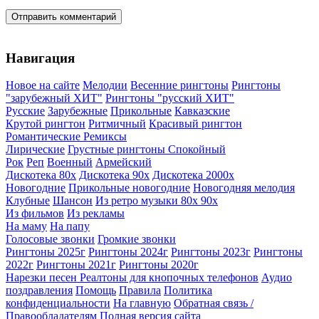
Отправить комментарий
Навигация
Новое на сайте
Мелодии
Весенние рингтоны
Рингтоны
"зарубежный ХИТ"
Рингтоны "русский ХИТ"
Русские
Зарубежные
Прикольные
Кавказские
Крутой рингтон
Ритмичный
Красивый рингтон
Романтические
Ремиксы
Лирические
Грустные рингтоны
Спокойный
Рок
Реп
Военный
Армейский
Дискотека 80х
Дискотека 90х
Дискотека 2000х
Новогодние
Прикольные новогодние
Новогодняя мелодия
Клубные
Шансон
Из ретро музыки 80х 90х
Из фильмов
Из рекламы
На маму
На папу
Голосовые звонки
Громкие звонки
Рингтоны 2025г
Рингтоны 2024г
Рингтоны 2023г
Рингтоны
2022г
Рингтоны 2021г
Рингтоны 2020г
Нарезки песен
Реалтоны для кнопочных телефонов
Аудио
поздравления
Помощь
Правила
Политика
конфиденциальности
На главную
Обратная связь /
Правообладателям
Полная версия сайта