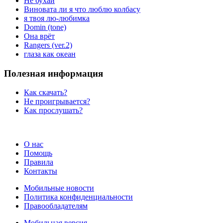
Не бухай
Виновата ли я что люблю колбасу
я твоя лю-любимка
Domin (tone)
Она врёт
Rangers (ver.2)
глаза как океан
Полезная информация
Как скачать?
Не проигрывается?
Как прослушать?
О нас
Помощь
Правила
Контакты
Мобильные новости
Политика конфиденциальности
Правообладателям
Мобильная версия