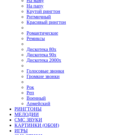
На маму
На папу
Крутой рингтон
Ритмичный
Красивый рингтон
Романтические
Ремиксы
Дискотека 80х
Дискотека 90х
Дискотека 2000х
Голосовые звонки
Громкие звонки
Рок
Реп
Военный
Армейский
РИНГТОНЫ
МЕЛОДИИ
СМС ЗВУКИ
КАРТИНКИ (ОБОИ)
ИГРЫ