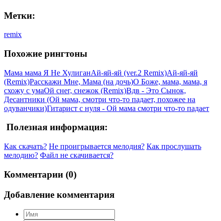
Метки:
remix
Похожие рингтоны
Мама мама Я Не Хулиган
Ай-яй-яй (ver.2 Remix)
Ай-яй-яй
(Remix)
Расскажи Мне, Мама (на дочь)
О Боже, мама, мама, я
схожу с ума
Ой снег, снежок (Remix)
Вдв - Это Сынок,
Десантники (Ой мама, смотри что-то падает, похожее на
одуванчики)
Гитарист с нуля - Ой мама смотри что-то падает
Полезная информация:
Как скачать?
Не проигрывается мелодия?
Как прослушать
мелодию?
Файл не скачивается?
Комментарии (0)
Добавление комментария