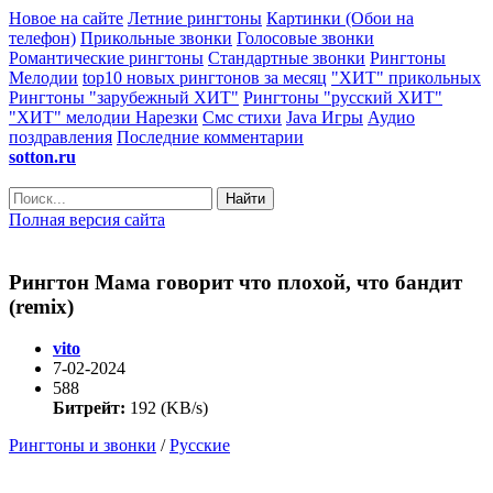
Новое на сайте
Летние рингтоны
Картинки (Обои на
телефон)
Прикольные звонки
Голосовые звонки
Романтические рингтоны
Стандартные звонки
Рингтоны
Мелодии
top10 новых рингтонов за месяц
"ХИТ" прикольных
Рингтоны "зарубежный ХИТ"
Рингтоны "русский ХИТ"
"ХИТ" мелодии
Нарезки
Смс стихи
Java Игры
Аудио
поздравления
Последние комментарии
sotton.ru
Найти
Полная версия сайта
Рингтон Мама говорит что плохой, что бандит
(remix)
vito
7-02-2024
588
Битрейт:
192 (KB/s)
Рингтоны и звонки
/
Русские