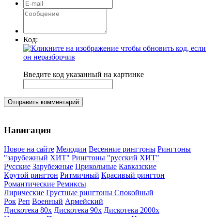
Код:
Введите код указанный на картинке
Отправить комментарий
Навигация
Новое на сайте
Мелодии
Весенние рингтоны
Рингтоны
"зарубежный ХИТ"
Рингтоны "русский ХИТ"
Русские
Зарубежные
Прикольные
Кавказские
Крутой рингтон
Ритмичный
Красивый рингтон
Романтические
Ремиксы
Лирические
Грустные рингтоны
Спокойный
Рок
Реп
Военный
Армейский
Дискотека 80х
Дискотека 90х
Дискотека 2000х