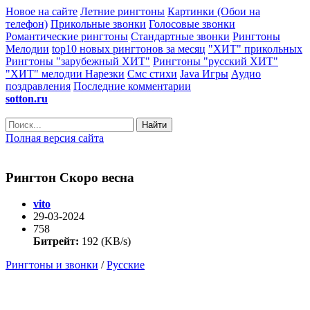
Новое на сайте
Летние рингтоны
Картинки (Обои на
телефон)
Прикольные звонки
Голосовые звонки
Романтические рингтоны
Стандартные звонки
Рингтоны
Мелодии
top10 новых рингтонов за месяц
"ХИТ" прикольных
Рингтоны "зарубежный ХИТ"
Рингтоны "русский ХИТ"
"ХИТ" мелодии
Нарезки
Смс стихи
Java Игры
Аудио
поздравления
Последние комментарии
sotton.ru
Найти
Полная версия сайта
Рингтон Скоро весна
vito
29-03-2024
758
Битрейт:
192 (KB/s)
Рингтоны и звонки
/
Русские