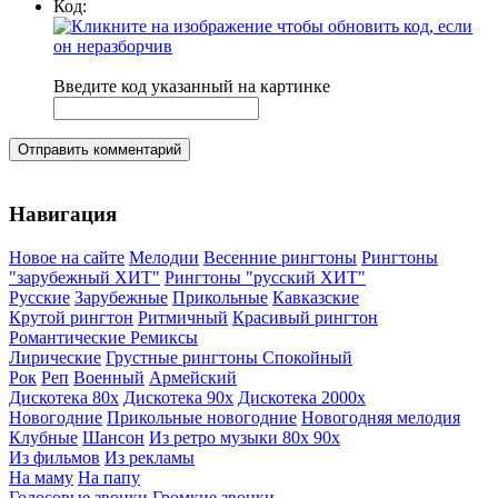
Код:
Введите код указанный на картинке
Отправить комментарий
Навигация
Новое на сайте
Мелодии
Весенние рингтоны
Рингтоны
"зарубежный ХИТ"
Рингтоны "русский ХИТ"
Русские
Зарубежные
Прикольные
Кавказские
Крутой рингтон
Ритмичный
Красивый рингтон
Романтические
Ремиксы
Лирические
Грустные рингтоны
Спокойный
Рок
Реп
Военный
Армейский
Дискотека 80х
Дискотека 90х
Дискотека 2000х
Новогодние
Прикольные новогодние
Новогодняя мелодия
Клубные
Шансон
Из ретро музыки 80х 90х
Из фильмов
Из рекламы
На маму
На папу
Голосовые звонки
Громкие звонки