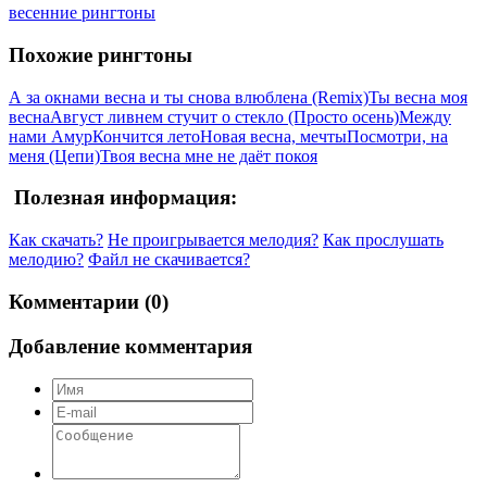
весенние рингтоны
Похожие рингтоны
А за окнами весна и ты снова влюблена (Remix)
Ты весна моя
весна
Август ливнем стучит о стекло (Просто осень)
Между
нами Амур
Кончится лето
Новая весна, мечты
Посмотри, на
меня (Цепи)
Твоя весна мне не даёт покоя
Полезная информация:
Как скачать?
Не проигрывается мелодия?
Как прослушать
мелодию?
Файл не скачивается?
Комментарии (0)
Добавление комментария