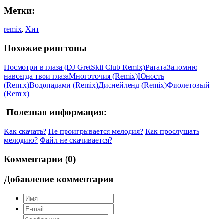
Метки:
remix
,
Хит
Похожие рингтоны
Посмотри в глаза (DJ GretSkii Club Remix)
Ратата
Запомню
навсегда твои глаза
Многоточия (Remix)
Юность
(Remix)
Водопадами (Remix)
Диснейленд (Remix)
Фиолетовый
(Remix)
Полезная информация:
Как скачать?
Не проигрывается мелодия?
Как прослушать
мелодию?
Файл не скачивается?
Комментарии (0)
Добавление комментария