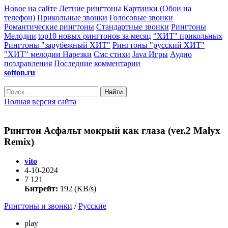
Новое на сайте
Летние рингтоны
Картинки (Обои на
телефон)
Прикольные звонки
Голосовые звонки
Романтические рингтоны
Стандартные звонки
Рингтоны
Мелодии
top10 новых рингтонов за месяц
"ХИТ" прикольных
Рингтоны "зарубежный ХИТ"
Рингтоны "русский ХИТ"
"ХИТ" мелодии
Нарезки
Смс стихи
Java Игры
Аудио
поздравления
Последние комментарии
sotton.ru
Найти
Полная версия сайта
Рингтон Асфальт мокрый как глаза (ver.2 Malyx
Remix)
vito
4-10-2024
7 121
Битрейт:
192 (KB/s)
Рингтоны и звонки
/
Русские
play