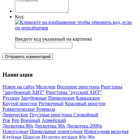
Код:
Введите код указанный на картинке
Отправить комментарий
Навигация
Новое на сайте
Мелодии
Весенние рингтоны
Рингтоны
"зарубежный ХИТ"
Рингтоны "русский ХИТ"
Русские
Зарубежные
Прикольные
Кавказские
Крутой рингтон
Ритмичный
Красивый рингтон
Романтические
Ремиксы
Лирические
Грустные рингтоны
Спокойный
Рок
Реп
Военный
Армейский
Дискотека 80х
Дискотека 90х
Дискотека 2000х
Новогодние
Прикольные новогодние
Новогодняя мелодия
Клубные
Шансон
Из ретро музыки 80х 90х