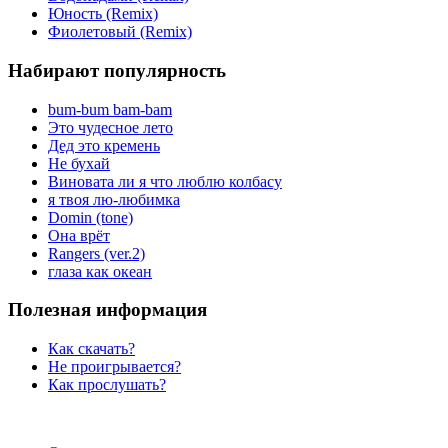
Юность (Remix)
Фиолетовый (Remix)
Набирают популярность
bum-bum bam-bam
Это чудесное лето
Дед это кремень
Не бухай
Виновата ли я что люблю колбасу
я твоя лю-любимка
Domin (tone)
Она врёт
Rangers (ver.2)
глаза как океан
Полезная информация
Как скачать?
Не проигрывается?
Как прослушать?