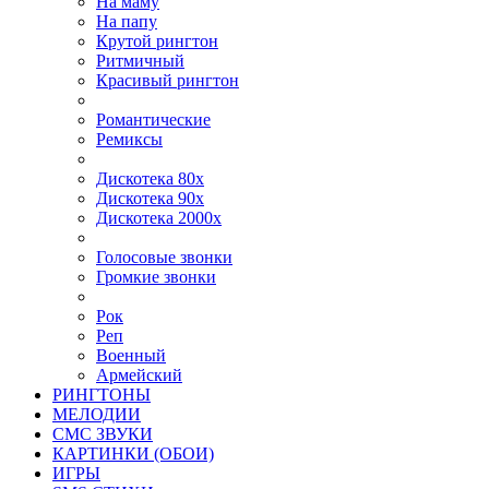
На маму
На папу
Крутой рингтон
Ритмичный
Красивый рингтон
Романтические
Ремиксы
Дискотека 80х
Дискотека 90х
Дискотека 2000х
Голосовые звонки
Громкие звонки
Рок
Реп
Военный
Армейский
РИНГТОНЫ
МЕЛОДИИ
СМС ЗВУКИ
КАРТИНКИ (ОБОИ)
ИГРЫ