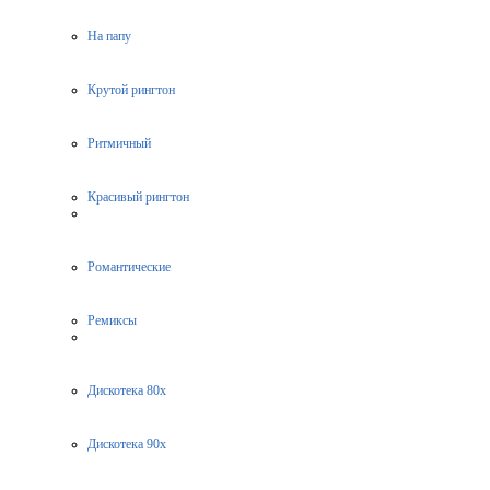
На папу
Крутой рингтон
Ритмичный
Красивый рингтон
Романтические
Ремиксы
Дискотека 80х
Дискотека 90х