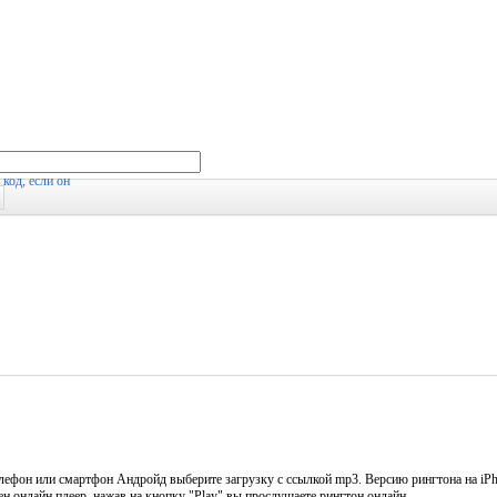
лефон или смартфон Андройд выберите загрузку с ссылкой mp3. Версию рингтона на iPh
ен онлайн плеер, нажав на кнопку "Play" вы прослушаете рингтон онлайн.