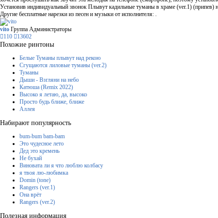
Установив индивидуальный звонок Плывут кадильные туманы в храме (ver.1) (припев) на
Другие бесплатные нарезки из песен и музыки от исполнителя: .
vito
Группа Администраторы
110
13602
Похожие ринтоны
Белые Туманы плывут над рекою
Сгущаются лиловые туманы (ver.2)
Туманы
Дыши - Взгляни на небо
Катюша (Remix 2022)
Высоко я летаю, да, высоко
Просто будь ближе, ближе
Аллея
Набирают популярность
bum-bum bam-bam
Это чудесное лето
Дед это кремень
Не бухай
Виновата ли я что люблю колбасу
я твоя лю-любимка
Domin (tone)
Rangers (ver.1)
Она врёт
Rangers (ver.2)
Полезная информация