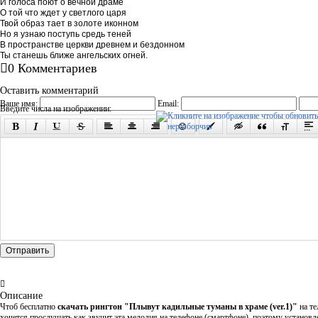
И голоса поют о вечной драме
О той что ждет у светлого царя
Твой образ тает в золоте иконном
Но я узнаю поступь средь теней
В пространстве церкви древнем и бездонном
Ты станешь ближе ангельских огней.
0 Комментариев
Оставить комментарий
Ваше имя:
Email:
Введите числа на изображении:
Отправить
Описание
Чтоб бесплатно
скачать рингтон "Плывут кадильные туманы в храме (ver.1)"
на те
хочется прослушать как звучит эта мелодия на телефоне (смартфоне), поэтому установл