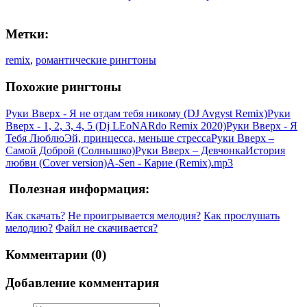
Метки:
remix
,
романтические рингтоны
Похожие рингтоны
Руки Вверх - Я не отдам тебя никому (DJ Avgyst Remix)
Руки
Вверх - 1, 2, 3, 4, 5 (Dj LEoNARdo Remix 2020)
Руки Вверх - Я
Тебя Люблю
Эй, принцесса, меньше стресса
Руки Вверх –
Самой Доброй (Солнышко)
Руки Вверх – Девчонка
История
любви (Cover version)
A-Sen - Карие (Remix).mp3
Полезная информация:
Как скачать?
Не проигрывается мелодия?
Как прослушать
мелодию?
Файл не скачивается?
Комментарии (0)
Добавление комментария