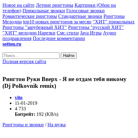
Новое на сайте
Летние рингтоны
Картинки (Обои на
телефон)
Прикольные звонки
Голосовые звонки
Романтические рингтоны
Стандартные звонки
Рингтоны
Мелодии
top10 новых рингтонов за месяц
"ХИТ" прикольных
Рингтоны "зарубежный ХИТ"
Рингтоны "русский ХИТ"
"ХИТ" мелодии
Нарезки
Смс стихи
Java Игры
Аудио
поздравления
Последние комментарии
sotton.ru
Найти
Полная версия сайта
Рингтон Руки Вверх - Я не отдам тебя никому
(Dj Polkovnik remix)
vito
11-01-2019
4 733
Битрейт:
192 (KB/s)
Рингтоны и звонки
/
На мужа