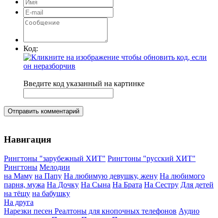
Код:
Введите код указанный на картинке
Отправить комментарий
Навигация
Рингтоны "зарубежный ХИТ"
Рингтоны "русский ХИТ"
Рингтоны
Мелодии
на Маму
на Папу
На любимую девушку, жену
На любимого
парня, мужа
На Дочку
На Сына
На Брата
На Сестру
Для детей
на тёщу
на бабушку
На друга
Нарезки песен
Реалтоны для кнопочных телефонов
Аудио