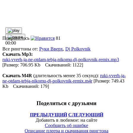
Понравилось
81
00:00
Все рингтоны от:
Руки Вверх
,
Dj Polkovnik
Скачать Mp3:
ruki-vverh-ja-ne-otdam-tebja-nikomu-dj-polkovnik-remix.mp3
[Размер: 706.95 Kb Скачиваний: 1122]
Скачать M4R
(длительность менее 35 секунд):
ruki-vverh-ja-
ne-otdam-tebja-nikomu-dj-polkovnik-remix.m4r
[Размер: 749.43
Kb Скачиваний: 179]
Поделиться с друзьями
ПРЕДЫДУЩИЙ
СЛЕДУЮЩИЙ
Добавить в любимое: на сайте
Сообщить об ошибке
Описание плеера и скачивания рингтона