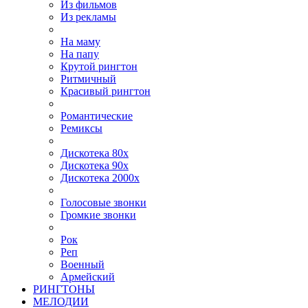
Из фильмов
Из рекламы
На маму
На папу
Крутой рингтон
Ритмичный
Красивый рингтон
Романтические
Ремиксы
Дискотека 80х
Дискотека 90х
Дискотека 2000х
Голосовые звонки
Громкие звонки
Рок
Реп
Военный
Армейский
РИНГТОНЫ
МЕЛОДИИ