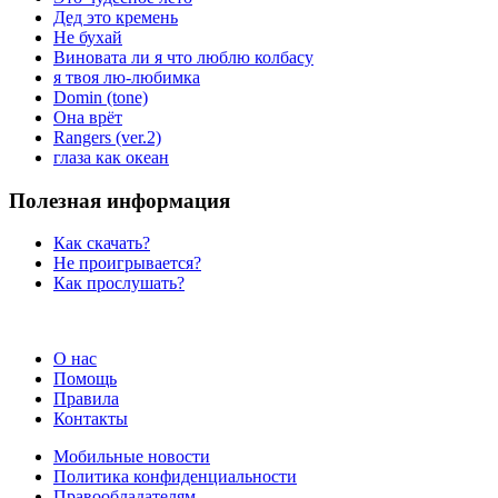
Дед это кремень
Не бухай
Виновата ли я что люблю колбасу
я твоя лю-любимка
Domin (tone)
Она врёт
Rangers (ver.2)
глаза как океан
Полезная информация
Как скачать?
Не проигрывается?
Как прослушать?
О нас
Помощь
Правила
Контакты
Мобильные новости
Политика конфиденциальности
Правообладателям