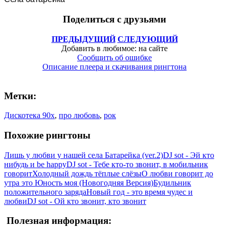
Поделиться с друзьями
ПРЕДЫДУЩИЙ
СЛЕДУЮЩИЙ
Добавить в любимое: на сайте
Сообщить об ошибке
Описание плеера и скачивания рингтона
Метки:
Дискотека 90х
,
про любовь
,
рок
Похожие рингтоны
Лишь у любви у нашей села Батарейка (ver.2)
DJ sot - Эй кто
нибудь и be happy
DJ sot - Тебе кто-то звонит, в мобильник
говорит
Холодный дождь тёплые слёзы
О любви говорит до
утра это Юность моя (Новогодняя Версия)
Будильник
положительного заряда
Новый год - это время чудес и
любви
DJ sot - Ой кто звонит, кто звонит
Полезная информация: