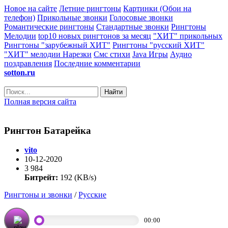
Новое на сайте
Летние рингтоны
Картинки (Обои на
телефон)
Прикольные звонки
Голосовые звонки
Романтические рингтоны
Стандартные звонки
Рингтоны
Мелодии
top10 новых рингтонов за месяц
"ХИТ" прикольных
Рингтоны "зарубежный ХИТ"
Рингтоны "русский ХИТ"
"ХИТ" мелодии
Нарезки
Смс стихи
Java Игры
Аудио
поздравления
Последние комментарии
sotton.ru
Найти
Полная версия сайта
Рингтон Батарейка
vito
10-12-2020
3 984
Битрейт:
192 (KB/s)
Рингтоны и звонки
/
Русские
00:00