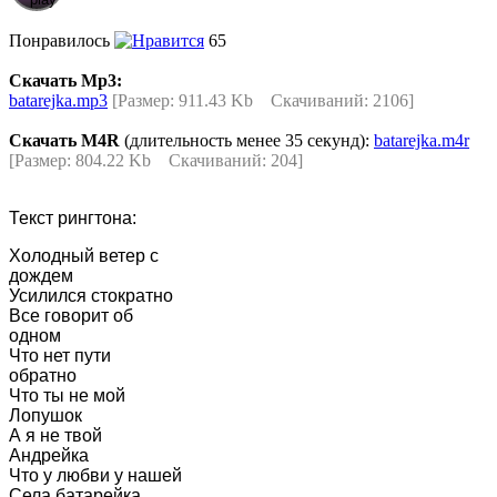
Понравилось
65
Скачать Mp3:
batarejka.mp3
[Размер: 911.43 Kb Скачиваний: 2106]
Скачать M4R
(длительность менее 35 секунд):
batarejka.m4r
[Размер: 804.22 Kb Скачиваний: 204]
Текст рингтона:
Холодный ветер с
дождем
Усилился стократно
Все говорит об
одном
Что нет пути
обратно
Что ты не мой
Лопушок
А я не твой
Андрейка
Что у любви у нашей
Села батарейка