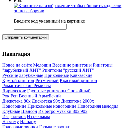
Код:
Введите код указанный на картинке
Отправить комментарий
Навигация
Новое на сайте
Мелодии
Весенние рингтоны
Рингтоны
"зарубежный ХИТ"
Рингтоны "русский ХИТ"
Русские
Зарубежные
Прикольные
Кавказские
Крутой рингтон
Ритмичный
Красивый рингтон
Романтические
Ремиксы
Лирические
Грустные рингтоны
Спокойный
Рок
Реп
Военный
Армейский
Дискотека 80х
Дискотека 90х
Дискотека 2000х
Новогодние
Прикольные новогодние
Новогодняя мелодия
Клубные
Шансон
Из ретро музыки 80х 90х
Из фильмов
Из рекламы
На маму
На папу
Голосовые звонки
Громкие звонки