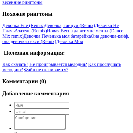
весенние рингтоны
Похожие рингтоны
Девочка Fire (Remix)
Девочка, танцуй (Remix)
Девочка Не
Плачь
Азазель (Remix)
Новая Весна дарит мне мечты (Dance
Mix remix)
Девочка Печенька моя батарейка
Она девочка-кайф,
она девочка-секси (Remix)
Девочка Моя
Полезная информация:
Как скачать?
Не проигрывается мелодия?
Как прослушать
мелодию?
Файл не скачивается?
Комментарии (0)
Добавление комментария