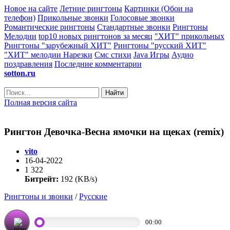
Новое на сайте
Летние рингтоны
Картинки (Обои на
телефон)
Прикольные звонки
Голосовые звонки
Романтические рингтоны
Стандартные звонки
Рингтоны
Мелодии
top10 новых рингтонов за месяц
"ХИТ" прикольных
Рингтоны "зарубежный ХИТ"
Рингтоны "русский ХИТ"
"ХИТ" мелодии
Нарезки
Смс стихи
Java Игры
Аудио
поздравления
Последние комментарии
sotton.ru
Найти
Полная версия сайта
Рингтон Девочка-Весна ямочки на щеках (remix)
vito
16-04-2022
1 322
Битрейт:
192 (KB/s)
Рингтоны и звонки
/
Русские
00:00